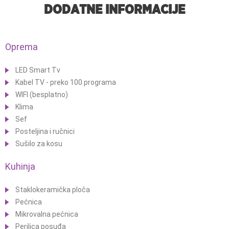
DODATNE INFORMACIJE
Oprema
LED Smart Tv
Kabel TV - preko 100 programa
WIFI (besplatno)
Klima
Sef
Posteljina i ručnici
Sušilo za kosu
Kuhinja
Staklokeramička ploča
Pećnica
Mikrovalna pećnica
Perilica posuđa