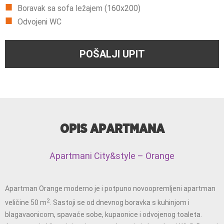
Boravak sa sofa ležajem (160x200)
Odvojeni WC
POŠALJI UPIT
OPIS APARTMANA
Apartmani City&style – Orange
Apartman Orange moderno je i potpuno novoopremljeni apartman
2
veličine 50 m
. Sastoji se od dnevnog boravka s kuhinjom i
blagavaonicom, spavaće sobe, kupaonice i odvojenog toaleta.