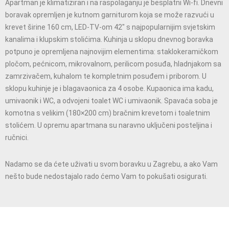
Apartman je klimatiziran i na raspolaganju je besplatni Wi-fi. Dnevni
boravak opremljen je kutnom garniturom koja se može razvući u
krevet širine 160 cm, LED-TV-om 42″ s najpopularnijim svjetskim
kanalima i klupskim stolićima. Kuhinja u sklopu dnevnog boravka
potpuno je opremljena najnovijim elementima: staklokeramičkom
pločom, pećnicom, mikrovalnom, perilicom posuđa, hladnjakom sa
zamrzivačem, kuhalom te kompletnim posuđem i priborom. U
sklopu kuhinje je i blagavaonica za 4 osobe. Kupaonica ima kadu,
umivaonik i WC, a odvojeni toalet WC i umivaonik. Spavaća soba je
komotna s velikim (180×200 cm) bračnim krevetom i toaletnim
stolićem. U opremu apartmana su naravno uključeni posteljina i
ručnici.
Nadamo se da ćete uživati u svom boravku u Zagrebu, a ako Vam
nešto bude nedostajalo rado ćemo Vam to pokušati osigurati.